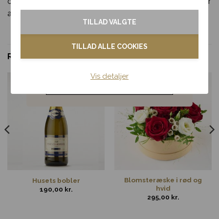
og lad den sprede varme og kærlighed hos en, du holder
Tak & omtanke
af.
Se flere blomsteræsker her
.
TILLAD VALGTE
Kondolence
TILLAD ALLE COOKIES
RELATEREDE VARER
Blomster til hjemmet
Vis detaljer
Noget andet
Blomsteræske i rød og
Husets bobler
hvid
190,00
kr.
295,00
kr.