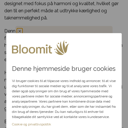
designet med fokus på harmoni og kvalitet, hvilket gør
den til en perfekt måde at udtrykke kærlighed og
taknemmelighed på.
Denne blomsteræske er ideel til mærkedage som
fødselsdage, jubilæer, eller som en kærlig overraskelse i
Du har fået en
hverdagen. Den varme farvepalet og det smukke design
skaber en følelse af hygge og glæde, der passer til
hemmelig rabat
enhver anledning.
Denne hjemmeside bruger cookies
Hver æske er håndlavet af Bloomits erfarne florister, der
Vælg en anledning, som
nøje udvælger blomster og materialer for at skabe en
passer til dig, så hjælper vi
Vi bruger cookies til at tilpasse vores indhold og annoncer, til at vise
dig videre med at finde den
dig funktioner til sociale medier og til at analysere vores trafik. Vi
unik og mindeværdig gave. Kombinationen af blomster i
perfekte rabat til dit svar.
deler også oplysninger om din brug af vores hjemmeside med
varme toner og det æstetiske arrangement gør denne
vores partnere inden for sociale medier, annonceringspartnere og
æske til et uforglemmeligt indslag, der vækker smil og
analysepartnere. Vores partnere kan kombinere disse data med
andre oplysninger, du har givet dem, eller som de har indsamlet fra
Fødselsdag
glæde.
din brug af deres tjenester. Du kan naturligvis til enhver tid
tilbagekalde dit samtykke ved at kontakte vores kundeservice.
Bestil din “Kærlig varm herlighed” blomsteræske i dag,
Kærlighed
Cookie og privatlivspolitik