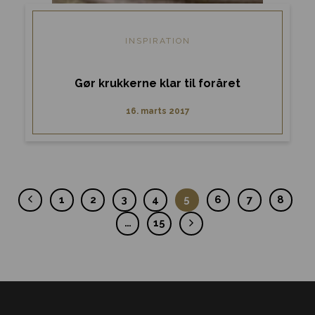
INSPIRATION
Gør krukkerne klar til foråret
16. marts 2017
1
2
3
4
5
6
7
8
…
15