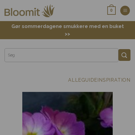
Fortsæt
0
til
indhold
Gør sommerdagene smukkere med en buket
>>
ALLE
GUIDE
INSPIRATION