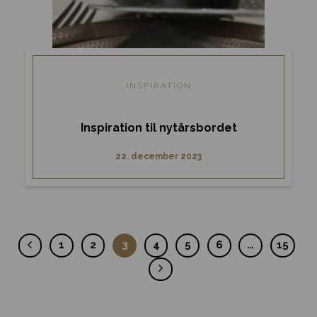
INSPIRATION
Inspiration til nytårsbordet
22. december 2023
1
2
3
4
5
6
…
15