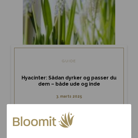
GUIDE
Hyacinter: Sådan dyrker og passer du
dem – både ude og inde
3. marts 2025