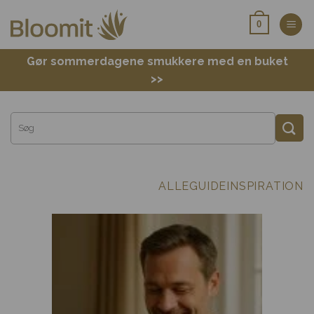
Fortsæt
0
til
indhold
Gør sommerdagene smukkere med en buket
>>
ALLE
GUIDE
INSPIRATION