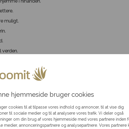
e hjemme i hinanden.
ettere.
e muligt.
in.
d.
vl verden.
.
rede.
on.
 hjem.
ne hjemmeside bruger cookies
 er os.
uger cookies til at tilpasse vores indhold og annoncer, til at vise dig
ioner til sociale medier og til at analysere vores trafik. Vi deler også
ninger om din brug af vores hjemmeside med vores partnere inden f
f.
le medier, annonceringspartnere og analysepartnere. Vores partnere 