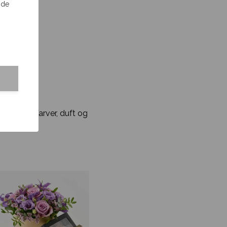
 de
dskabet. Farver, duft og