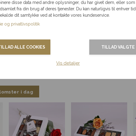
nere disse data med andre oplysninger, du har givet dem, eller som
ndsamlet fra din brug af deres tjenester. Du kan naturligvis til enhver tid
g – hver dag.
gekalde dit samtykke ved at kontakte vores kundeservice.
e og privatlivspolitik
lutning.
le.
TILLAD ALLE COOKIES
TILLAD VALGTE
Vis detaljer
e ord med
friske blomster
eller en
gavekurv
, forstærkes bu
omster understøtter det, du skriver og gør oplevelsen hel.
omster i dag