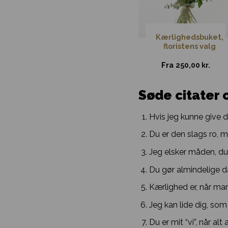
e
Romantisk
Kærlighedsbuket,
de
buket
floristens valg
.
Fra
295,00
kr.
Fra
250,00
kr.
Søde citater
Hvis jeg kunne give d
Du er den slags ro, 
Jeg elsker måden, du 
Du gør almindelige da
Kærlighed er, når man 
Jeg kan lide dig, som 
Du er mit “vi”, når alt