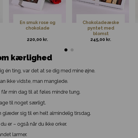
En smuk rose og
Chokoladeæske
chokolade
pyntet med
blomst
220,00
kr.
245,00
kr.
 om kærlighed
ig én ting, var det at se dig med mine øjne.
man ikke vidste, man manglede.
får min dag til at føles mindre tung.
ge til noget særligt.
glæder sig til en helt almindelig tirsdag.
du er – også når du ikke orker.
 andet larmer.