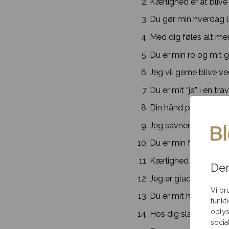
Kærlighed er at bliv
Du gør min hverdag l
Med dig føles alt mer
Du er min ro og mit gr
Jeg vil gerne blive ve
Du er mit “ja” i en tra
Din hånd passer i min
Jeg savner dig – alle
Du er min favoritpers
Kærlighed er at finde
Den
Jeg er glad for, at det
Vi br
Du er mit held.
funkt
oplys
Hos dig slapper jeg a
socia