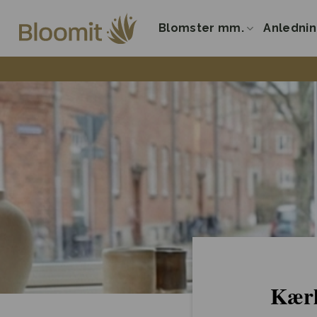
Fortsæt
til
Blomster mm.
Anledni
indhold
Kærl