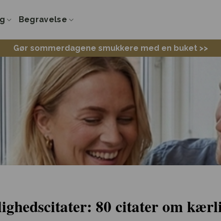
ng
Begravelse
Gør sommerdagene smukkere med en buket >>
ighedscitater: 80 citater om kærl