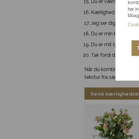
Du er værd at fejre.
kombi
har i
Kærlighed er små tin
tilba
Jeg ser dig.
Cooki
Du er min bedste bes
Du er mit lys i det stil
Tak fordi du er dig.
Når du kombinerer din
tekstur fra sæsonens bl
Send kærlighedsbl