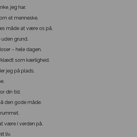
nke, jeg har.
som et menneske.
res måde at være os på.
le uden grund.
doser – hele dagen.
rklædt som kærlighed.
er jeg på plads.
e.
r din tid.
på den gode måde.
i rummet.
t være i verden på.
t liv.