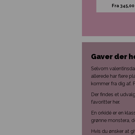
Fra
225,00
kr.
Fra
345,0
Gaver der h
Selvom valentinsdag
allerede har flere p
kommer fra dig af.
P
Der findes et udval
favoritter her.
En orkidé er en klas
grønne monstera, der
Hvis du ønsker at gi