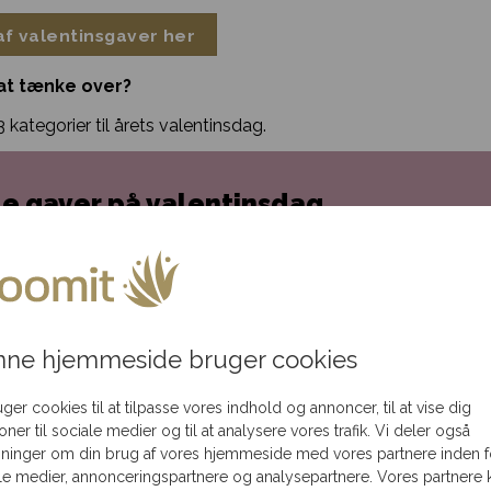
af valentinsgaver her
 at tænke over?
 kategorier til årets valentinsdag.
le gaver på valentinsdag
g kommer med masser af traditioner. Mange vil nok automati
øg. Det sidste kan vi ikke hjælpe dig med, men vi kan sagtens 
røde roser og en flaske vin kan sætte stemningen for ethvert 
ne hjemmeside bruger cookies
nsdag! Her kan du overveje, hvad der normalt bestilles, når I 
ller hvid? Måske er bobler favoritten, når der skal hygges eks
uger cookies til at tilpasse vores indhold og annoncer, til at vise dig
ioner til sociale medier og til at analysere vores trafik. Vi deler også
kolade, og du har en kombination, der kan gøre alle bløde i k
ninger om din brug af vores hjemmeside med vores partnere inden f
le medier, annonceringspartnere og analysepartnere. Vores partnere 