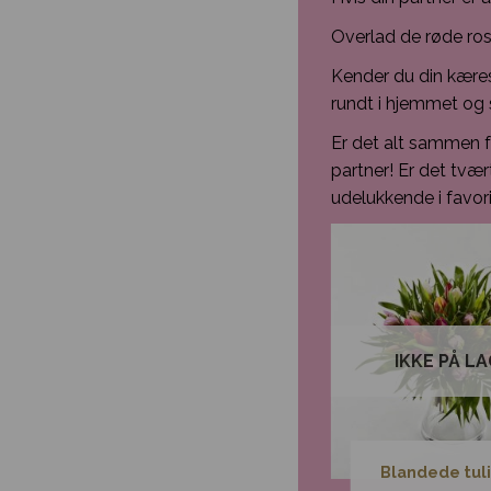
Overlad de røde rose
Kender du din kæres
rundt i hjemmet og 
Er det alt sammen f
partner! Er det tvæ
udelukkende i favori
IKKE PÅ L
Floristens trylleri
Blandede tul