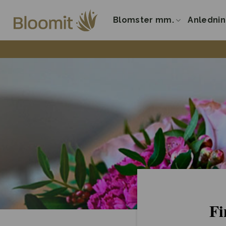
Fortsæt
til
Blomster mm.
Anledni
indhold
Fi