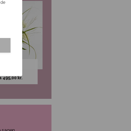
 de
En skøn og eksklusiv
vide roser
chokoladegave
a
495,00
kr.
335,00
kr.
e sagen.