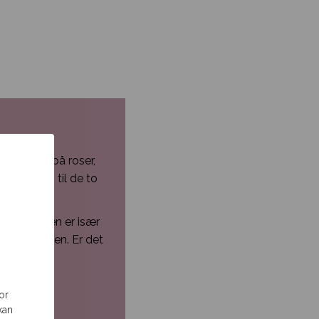
sk tænke på roser,
guide dig til de to
måltid, men er især
er ude sammen. Er det
tra meget?
næene.
or
kan