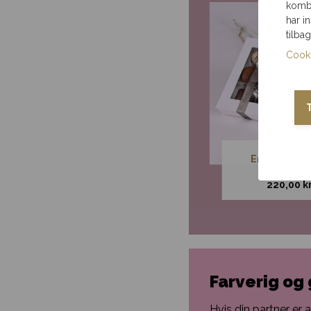
kombi
har i
tilba
Cooki
Kærlighedsbuket,
En smuk ros
floristens valg
chokola
Fra
250,00
kr.
220,00
kr
Farverig og
Hvis din partner er 