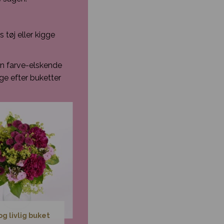
tøj eller kigge
in farve-elskende
ge efter buketter
og livlig buket
Glad buket