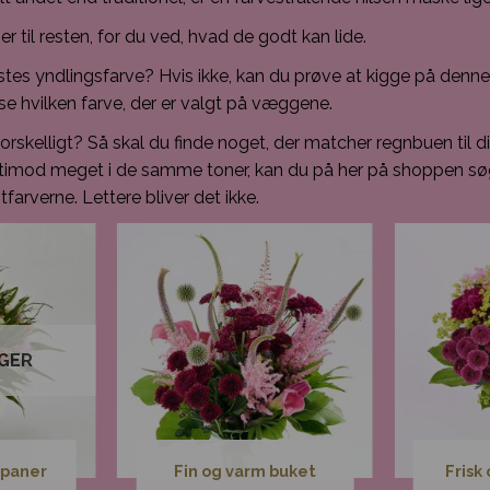
r til resten, for du ved, hvad de godt kan lide.
tes yndlingsfarve? Hvis ikke, kan du prøve at kigge på dennes 
se hvilken farve, der er valgt på væggene.
orskelligt? Så skal du finde noget, der matcher regnbuen til d
rtimod meget i de samme toner, kan du på her på shoppen sø
tfarverne. Lettere bliver det ikke.
AGER
ipaner
Fin og varm buket
Frisk 