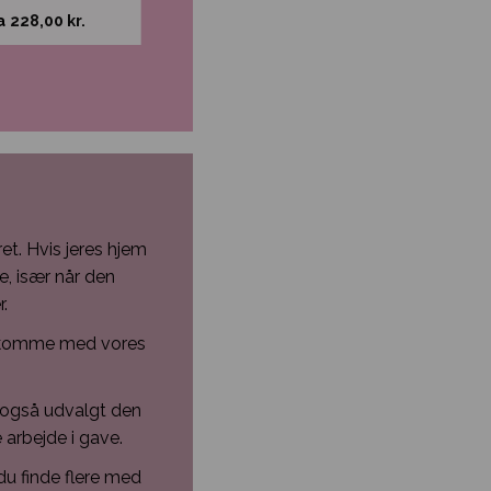
a
228,00
kr.
Fra
245,00
kr.
et. Hvis jeres hjem
e, især når den
.
at komme med vores
ar også udvalgt den
e arbejde i gave.
du finde flere med