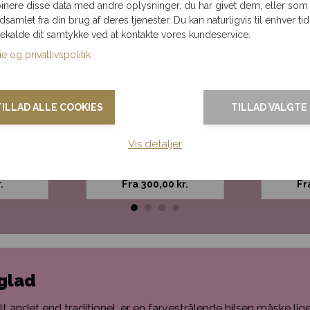
nere disse data med andre oplysninger, du har givet dem, eller som
ndsamlet fra din brug af deres tjenester. Du kan naturligvis til enhver tid
gekalde dit samtykke ved at kontakte vores kundeservice.
e og privatlivspolitik
TILLAD ALLE COOKIES
TILLAD VALGTE
Vis detaljer
e og
Rød elegance
H
de
.
Fra
300,00
kr.
Fr
 glad
alt andet end traditionel, er en farvestrålende hilsen måske lig