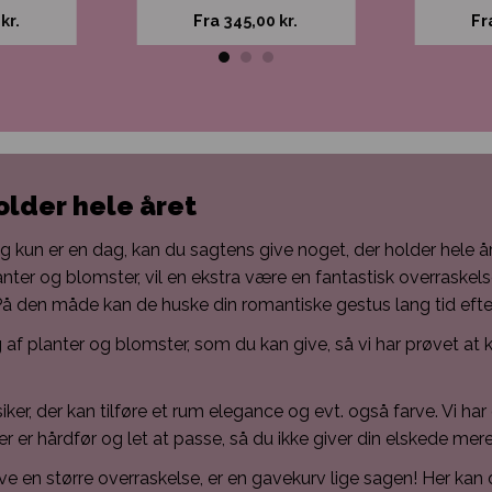
0
kr.
Fra
345,00
kr.
Fr
older hele året
 kun er en dag, kan du sagtens give noget, der holder hele år
lanter og blomster, vil en ekstra være en fantastisk overraskels
å den måde kan de huske din romantiske gestus lang tid efter
g af planter og blomster, som du kan give, så vi har prøvet 
siker, der kan tilføre et rum elegance og evt. også farve. Vi h
 er hårdfør og let at passe, så du ikke giver din elskede mer
ve en større overraskelse, er en gavekurv lige sagen! Her kan 