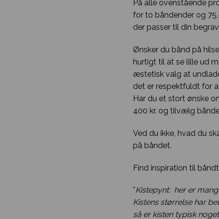
På alle ovenstående pro
for to båndender og 75,-
der passer til din begra
Ønsker du bånd på hilse
hurtigt til at se lille 
æstetisk valg at undlad
det er respektfuldt for 
Har du et stort ønske 
400 kr. og tilvælg bånd
Ved du ikke, hvad du ska
på båndet.
Find inspiration til bån
*
Kistepynt: her er mange
Kistens størrelse har bet
så er kisten typisk noge