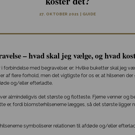
koster det?
27. OKTOBER 2021
|
GUIDE
ravelse – hvad skal jeg vælge, og hvad kos
r i forbindelse med begravelser, er: Hvilke buketter skal jeg v
af flere forhold, men det vigtigste for os er, at hilsenen der 
døde og/eller efterladte.
r almindeligvis det største og flotteste. Fjerne venner og 
ette er, fordi blomsterhilsenerne lægges, så det største ligger
ilsenerne symboliserer relationen til afdøde og/eller efterlad