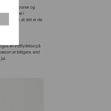
a ca. 1200 kroner og
ynt varierer i
 er kutyme, at det er de
 også en indflydelse på
sæson er billigere, end
jul.