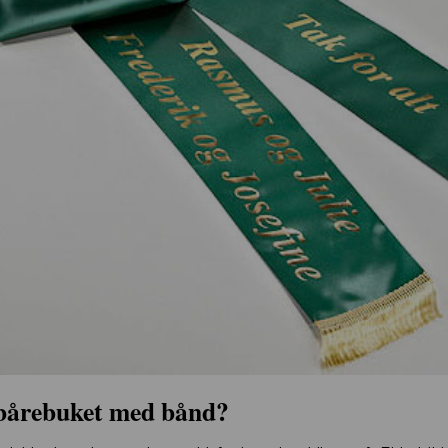
 bårebuket med bånd?