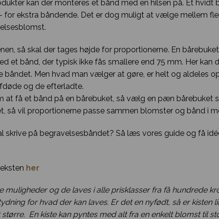
dukter kan der monteres et bånd med en hilsen på. Et hvidt bå
 for ekstra båndende. Det er dog muligt at vælge mellem flere 
velsesblomst.
nen, så skal der tages højde for proportionerne. En bårebuket
ud med et bånd, der typisk ikke fås smallere end 75 mm. Her kan
e båndet. Men hvad man vælger at gøre, er helt og aldeles op 
afdøde og de efterladte.
om at få et bånd på en bårebuket, så vælg en pæn bårebuket
et, så vil proportionerne passe sammen blomster og bånd i m
l skrive på begravelsesbåndet? Så læs vores guide og få idéer
dteksten
her
 muligheder og de laves i alle prisklasser fra få hundrede kr
ydning for hvad der kan laves. Er det en nyfødt, så er kisten l
t større. En kiste kan pyntes med alt fra en enkelt blomst til s