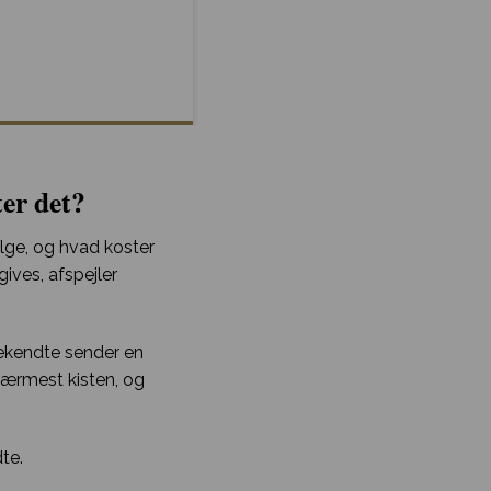
ter det?
ælge, og hvad koster
gives, afspejler
bekendte sender en
 nærmest kisten, og
te.