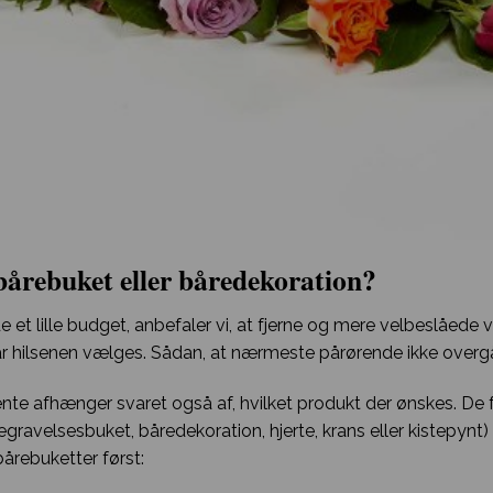
bårebuket eller båredekoration?
et lille budget, anbefaler vi, at fjerne og mere velbeslåede
når hilsenen vælges. Sådan, at nærmeste pårørende ikke overg
e afhænger svaret også af, hvilket produkt der ønskes. De fo
gravelsesbuket, båredekoration, hjerte, krans eller kistepynt) 
 bårebuketter først: