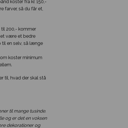
nd koster fra kr. 150,-
farver, så du får et,
 til 200,- kommer
 det være et bedre
til en selv, så længe
 som koster minimum
ellem.
 til, hvad der skal stå
oner til mange tusinde.
ille og er det en voksen
tore dekorationer og