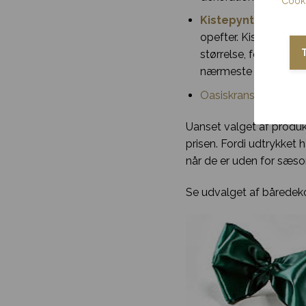
Cooki
Kistepynt
*
kr. 150,-
opefter. Kistepyntet 
størrelse, form og ud
nærmeste pårørende, 
Oasiskrans
kan laves 
Uanset valget af produkt
prisen. Fordi udtrykket 
når de er uden for sæson.
Se udvalget af båredeko