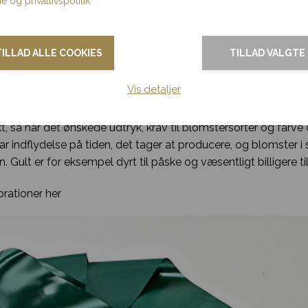
e og privatlivspolitik
 og opefter. En almindelig kistepynt må dog regnes at koste fr
er den blomsterdekoration, som lægges oven på kisten. Kistep
TILLAD ALLE COOKIES
TILLAD VALGTE
tryk men dækker som regel enten dele af eller hele låget. Det
som anskaffer kistepyntet.
Vis detaljer
i mange størrelser, de allermindste kr. 600,- og opefter.
, så har det ønskede udtryk, krav til blomstersorter og farve
har indflydelse på tiden, det tager at producere, og blomster i 
 Gult er for eksempel dyrt til påske og væsentligt billigere til 
rationer her