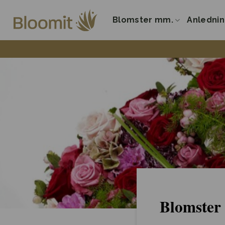
Fortsæt
til
Blomster mm.
Anledni
indhold
Blomster 