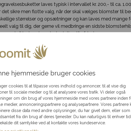
ravelsesbuketter laves typisk i intervallet kr. 200,- til ca. 1.
 det sikre men flotte valg, når der skal vælges blomster til b
ellige størrelser og opsætninger og kan laves med mange fo
elt valg til dig, der gerne vil medbringe en sidste blomsterhil
v om du ikke havde en tæt relation til afdøde.
aves typisk fra kr. 700,- og opefter. Båredekorationen er en kl
åredekorationen er som oftest større og mere fyldige end b
de nære pårørende og fjerne bekendtskaber.
 størrelser, de allermindste kan laves fra ca. kr. 400 – 500,- o
ne hjemmeside bruger cookies
utraditionelle opsætninger. Ikke desto mindre er det et utroli
for hvad udtrykker kærlighed mere end en blomsterkrans form
uger cookies til at tilpasse vores indhold og annoncer, til at vise dig
 valg, hvis man havde et tæt forhold til afdøde.
ioner til sociale medier og til at analysere vores trafik. Vi deler også
ninger om din brug af vores hjemmeside med vores partnere inden f
ves fra ca. kr. 1000,- og opefter. Kransen er et smukt blomste
le medier, annonceringspartnere og analysepartnere. Vores partnere 
tionelle blomsterkompositioner. Kransen ser smuk ud både i 
nere disse data med andre oplysninger, du har givet dem, eller som
 er mere kompleks at binde, har den også en tilsvarende højere
ndsamlet fra din brug af deres tjenester. Du kan naturligvis til enhver tid
medlemmer og nære relationer, der gerne vil sige farvel med e
gekalde dit samtykke ved at kontakte vores kundeservice.