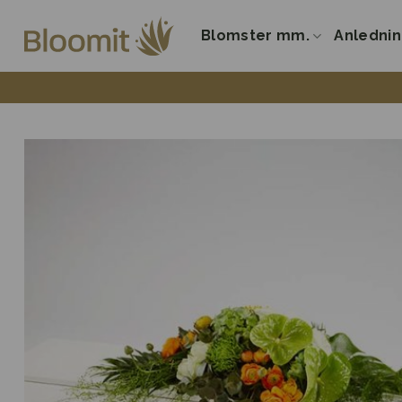
Fortsæt
til
Blomster mm.
Anledni
indhold