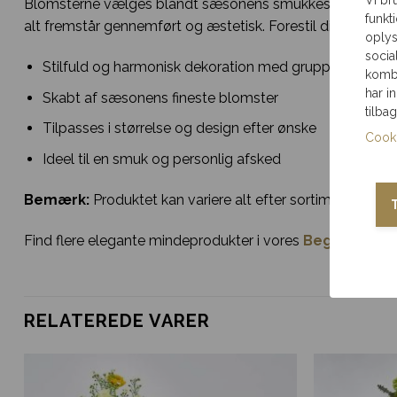
Blomsterne vælges blandt sæsonens smukkeste sorter, hvilk
funkt
alt fremstår gennemført og æstetisk. Forestil dig denne ki
oplys
socia
Stilfuld og harmonisk dekoration med grupperede blo
kombi
har i
Skabt af sæsonens fineste blomster
tilba
Tilpasses i størrelse og design efter ønske
Cooki
Ideel til en smuk og personlig afsked
Bemærk:
Produktet kan variere alt efter sortimentet hos
Find flere elegante mindeprodukter i vores
Begravelse
k
RELATEREDE VARER