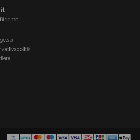
it
 Bloomit
gelser
vatlivspolitik
lere