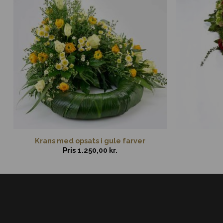
Krans med opsats i gule farver
Pris
1.250,00
kr.