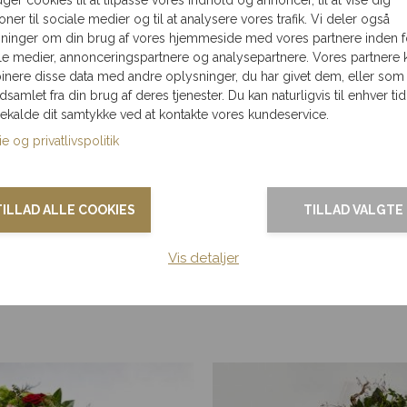
et sikrer friskhed og kvalitet i hvert arrangement. Kombinatio
ioner til sociale medier og til at analysere vores trafik. Vi deler også
stepynt som en sidste hilsen, der fortæller en personlig og rø
ninger om din brug af vores hjemmeside med vores partnere inden f
le medier, annonceringspartnere og analysepartnere. Vores partnere 
mster
nere disse data med andre oplysninger, du har givet dem, eller som
ndsamlet fra din brug af deres tjenester. Du kan naturligvis til enhver tid
gekalde dit samtykke ved at kontakte vores kundeservice.
e og privatlivspolitik
 den enkelte blomsterbutik.
Bestil minimum 2 hverdage før
TILLAD ALLE COOKIES
TILLAD VALGTE
ategori.
Vis detaljer