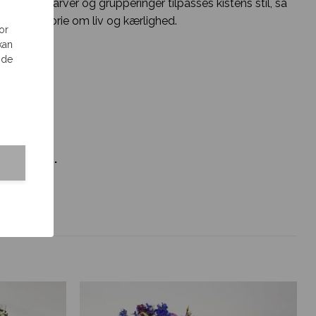
nen af farver og grupperinger tilpasses kistens stil, så
rende historie om liv og kærlighed.
or
kan
 de
 levering.