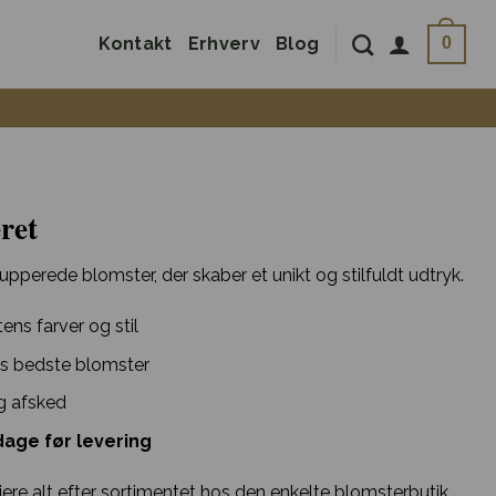
Kontakt
Erhverv
Blog
0
ret
pperede blomster, der skaber et unikt og stilfuldt udtryk.
ens farver og stil
s bedste blomster
g afsked
age før levering
ere alt efter sortimentet hos den enkelte blomsterbutik.