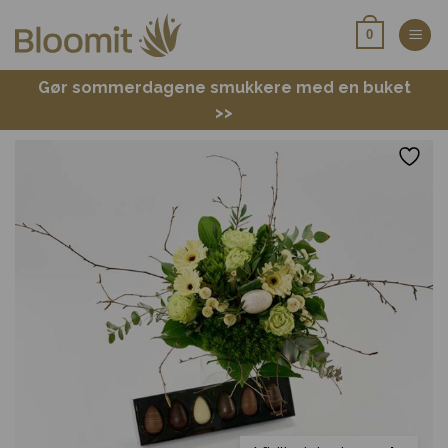
Fortsæt
0
til
indhold
Gør sommerdagene smukkere med en buket
>>