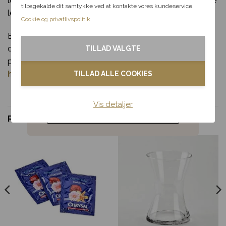
lokalt blomsterhåndværk og får glæde af vores fleksible
tilbagekalde dit samtykke ved at kontakte vores kundeservice.
leveringsservice.
Kærlighed
Cookie og privatlivspolitik
Bestil din “Påskebuket – Floristens Valg med Påskeæg” i
Tak & omtanke
dag, og lad dens charme og skønhed sprede
TILLAD VALGTE
påskestemning og glæde.
Se flere påskeblomster
Kondolence
her
.
TILLAD ALLE COOKIES
Blomster til hjemmet
Vis detaljer
Noget andet
RELATEREDE VARER