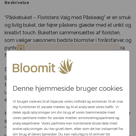
Beskrivelse
“Påskebuket – Floristens Valg med Påskeæg” er en smuk
og livlig buket, der fejrer påskens glæder med et unikt og
kreativt touch. Buketten sammensættes af floristen,
som vælger sæsonens bedste blomster i forårsfarver, og
pyntes med dekorative påskeæg, der tilføjer en ekstra
festlig dimension.
Du har fået en
Denne buket er perfekt som værtindegave, en kærlig
hemmelig rabat
gestus til en, du holder af, eller som en dekorativ
tilføjelse til påskebordet. Med sit friske og farverige
Denne hjemmeside bruger cookies
udtryk bringer buketten foråret ind i hjemmet og skaber
Vælg en anledning, som
en varm og glædelig atmosfære.
passer til dig, så hjælper vi
Vi bruger cookies til at tilpasse vores indhold og annoncer, til at vise
dig videre med at finde den
dig funktioner til sociale medier og til at analysere vores trafik. Vi
perfekte rabat til dit svar.
deler også oplysninger om din brug af vores hjemmeside med
Hver buket bindes med stor omhu af erfarne florister, der
vores partnere inden for sociale medier, annonceringspartnere og
sikrer et harmonisk og unikt design. Når du vælger
analysepartnere. Vores partnere kan kombinere disse data med
“Påskebuket – Floristens Valg med Påskeæg,” støtter du
andre oplysninger, du har givet dem, eller som de har indsamlet fra
Fødselsdag
din brug af deres tjenester. Du kan naturligvis til enhver tid