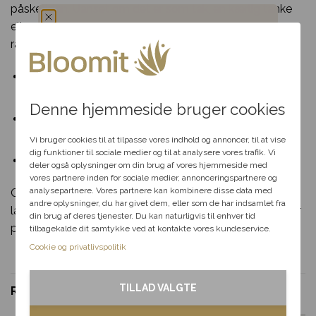
påsketiden. Uanset om det er som tak, en kærlig tanke
eller en gestus, der bringer smil, vil denne gavekasse
ramme plet.
Du har fået en
Elegant sammensætning af blomster og lækkerier til
hemmelig rabat
foråret.
Denne hjemmeside bruger cookies
En skøn og personlig gave, der skaber glæde i
Vælg en anledning, som
påsken.
passer til dig, så hjælper vi
Vi bruger cookies til at tilpasse vores indhold og annoncer, til at vise
dig videre med at finde den
dig funktioner til sociale medier og til at analysere vores trafik. Vi
Levering samme dag ved bestilling inden deadline.
perfekte rabat til dit svar.
deler også oplysninger om din brug af vores hjemmeside med
vores partnere inden for sociale medier, annonceringspartnere og
analysepartnere. Vores partnere kan kombinere disse data med
Gå på opdagelse i vores udvalg af
påskeblomster
og
andre oplysninger, du har givet dem, eller som de har indsamlet fra
Fødselsdag
lad dig inspirere til den perfekte gave. Bestil i dag og gør
din brug af deres tjenester. Du kan naturligvis til enhver tid
påsketiden ekstra speciel for dem, du holder af!
tilbagekalde dit samtykke ved at kontakte vores kundeservice.
Kærlighed
Cookie og privatlivspolitik
Tak & omtanke
TILLAD VALGTE
RELATEREDE VARER
Kondolence