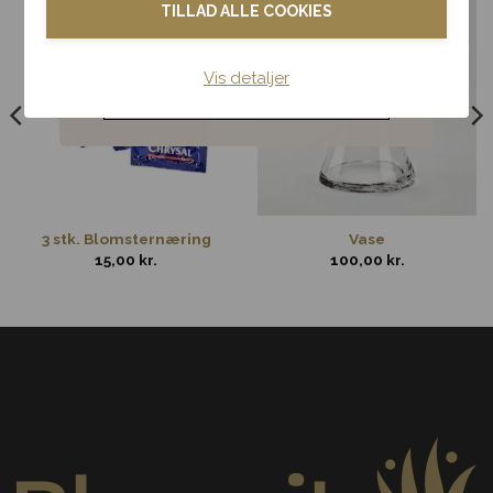
TILLAD ALLE COOKIES
Blomster til hjemmet
Vis detaljer
Noget andet
3 stk. Blomsternæring
Vase
15,00
kr.
100,00
kr.