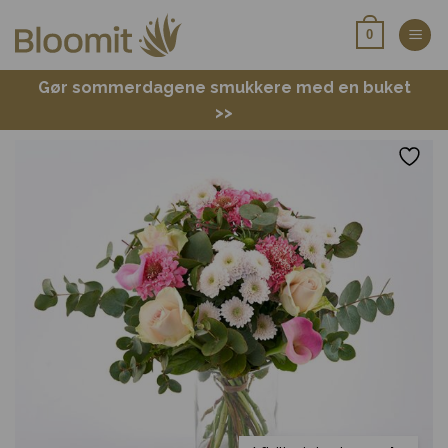
Fortsæt
0
til
indhold
Gør sommerdagene smukkere med en buket
>>