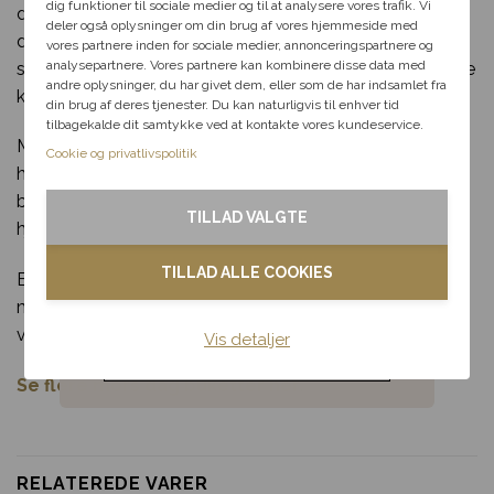
dig videre med at finde den
dig funktioner til sociale medier og til at analysere vores trafik. Vi
du altid sender noget personligt og levende – en buket,
perfekte rabat til dit svar.
deler også oplysninger om din brug af vores hjemmeside med
der er skabt med omtanke og faglig stolthed. Samtidig
vores partnere inden for sociale medier, annonceringspartnere og
analysepartnere. Vores partnere kan kombinere disse data med
støtter du lokalt blomsterhåndværk og er med til at sikre
andre oplysninger, du har givet dem, eller som de har indsamlet fra
Fødselsdag
kvalitet i hver eneste levering.
din brug af deres tjenester. Du kan naturligvis til enhver tid
tilbagekalde dit samtykke ved at kontakte vores kundeservice.
Kærlighed
Mors dag er en oplagt anledning til at vise, hvor meget
Cookie og privatlivspolitik
hun betyder. Med denne buket giver du ikke bare
Tak & omtanke
blomster, men en kærlig oplevelse, der rammer lige i
TILLAD VALGTE
hjertet og skaber et smukt minde.
Kondolence
TILLAD ALLE COOKIES
Bestil din søde mors dag buket i dag og glæd din mor
Blomster til hjemmet
med en varm og personlig hilsen – med hurtig levering
ved bestilling inden deadline.
Vis detaljer
Noget andet
Se flere mors dag buketter her
.
RELATEREDE VARER