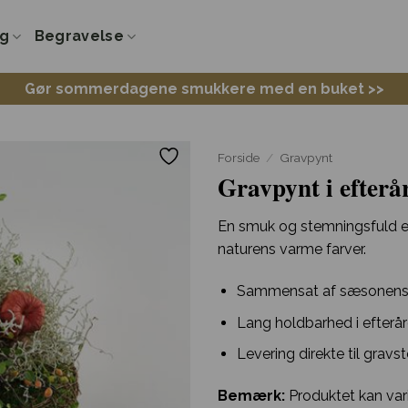
ng
Begravelse
Gør sommerdagene smukkere med en buket >>
Forside
/
Gravpynt
Gravpynt i efter
En smuk og stemningsfuld ef
naturens varme farver.
Sammensat af sæsonens
Lang holdbarhed i efteråre
Levering direkte til gra
Bemærk:
Produktet kan vari