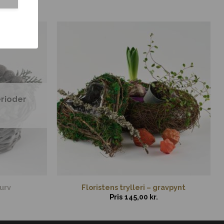
erioder
kurv
Floristens trylleri – gravpynt
Pris
145,00
kr.