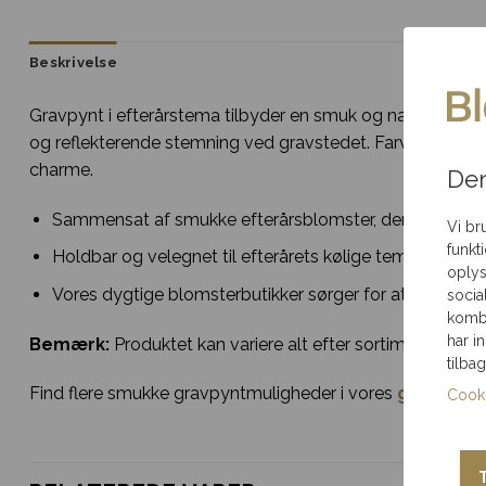
Samme-dags levering
Gratis indp
Ved bestilling inden
pakket til an
Beskrivelse
deadline
Gravpynt i efterårstema tilbyder en smuk og naturlig må
og reflekterende stemning ved gravstedet. Farverne og ma
Brug for hjælp?
Ring til os
charme.
på 35 85 80 12
Den
Sammensat af smukke efterårsblomster, der hylder nat
Vi br
funkt
Holdbar og velegnet til efterårets kølige temperaturer
oplys
Vores dygtige blomsterbutikker sørger for at lave en 
socia
kombi
har i
Bemærk:
Produktet kan variere alt efter sortimentet hos
tilba
Find flere smukke gravpyntmuligheder i vores
gravpynt
k
Cooki