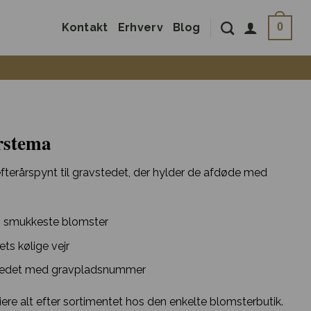
Kontakt
Erhverv
Blog
0
årstema
terårspynt til gravstedet, der hylder de afdøde med
 smukkeste blomster
ts kølige vejr
vstedet med gravpladsnummer
ere alt efter sortimentet hos den enkelte blomsterbutik.