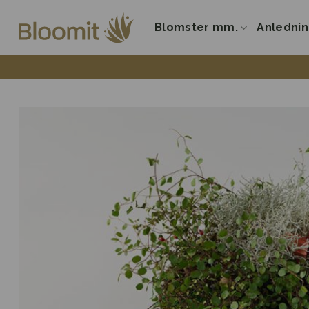
Fortsæt
til
Blomster mm.
Anledni
indhold