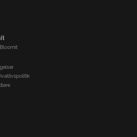
it
 Bloomit
gelser
vatlivspolitik
lere