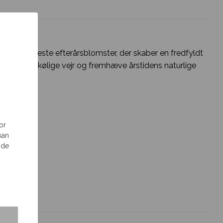
de smukkeste efterårsblomster, der skaber en fredfyldt
fterårets kølige vejr og fremhæve årstidens naturlige
or
kan
 de