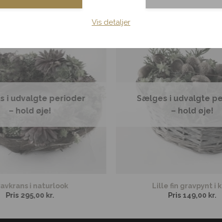
Vis detaljer
 i udvalgte perioder
Sælges i udvalgte p
– hold øje!
– hold øje!
avkrans i naturlook
Lille fin gravpynt i 
Pris
295,00
kr.
Pris
149,00
kr.