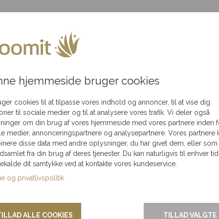
akning
Flot
Levering kun 79,-
Levering
ledningen
i hele Danmark
de at mindes en elsket på. Denne dekoration er sammensat af 
terialerne er valgt med omhu for at bevare deres skønhed i e
ne hjemmeside bruger cookies
urens farver
uger cookies til at tilpasse vores indhold og annoncer, til at vise dig
ioner til sociale medier og til at analysere vores trafik. Vi deler også
ninger om din brug af vores hjemmeside med vores partnere inden f
smuk og unik gravpynt.
le medier, annonceringspartnere og analysepartnere. Vores partnere 
nere disse data med andre oplysninger, du har givet dem, eller som
ndsamlet fra din brug af deres tjenester. Du kan naturligvis til enhver tid
 den enkelte blomsterbutik.
gekalde dit samtykke ved at kontakte vores kundeservice.
ategori.
e og privatlivspolitik
TILLAD ALLE COOKIES
TILLAD VALGTE