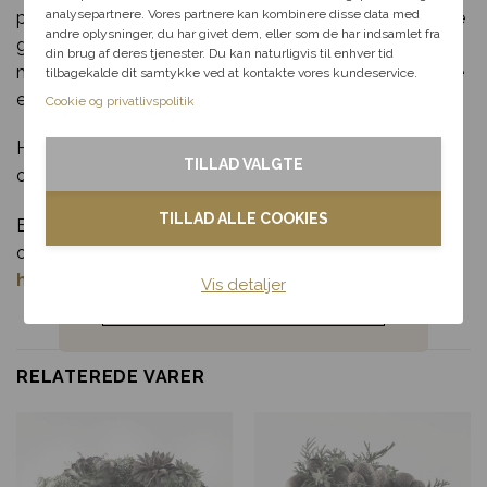
analysepartnere. Vores partnere kan kombinere disse data med
perfekt til mindehøjtideligheder. Dette lille, men elegante
andre oplysninger, du har givet dem, eller som de har indsamlet fra
Fødselsdag
gravpynt i røde farver er en smuk og eftertænksom
din brug af deres tjenester. Du kan naturligvis til enhver tid
måde at ære en kærlig person. Farverne og materialerne
tilbagekalde dit samtykke ved at kontakte vores kundeservice.
Kærlighed
er nøje udvalgt for at skabe en ægte og tidløs hyldest.
Cookie og privatlivspolitik
Tak & omtanke
Hos Bloomit leverer vi produkter, der afspejler stor
TILLAD VALGTE
omsorg og respekt for anledningen.
Kondolence
TILLAD ALLE COOKIES
Bestil ‘Fin lille gravpynt i rød, floristens valg’ i dag og
Blomster til hjemmet
opdag flere muligheder i vores udvalg af
gravpynt lige
her.
Vis detaljer
Noget andet
RELATEREDE VARER