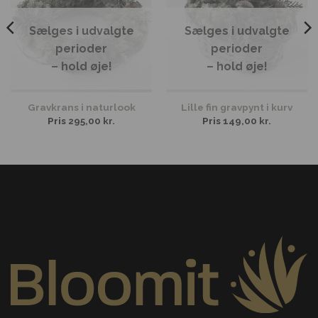
Sælges i udvalgte
Sælges i udvalgte
perioder
perioder
– hold øje!
– hold øje!
Gravkrans i naturlook
Lille fin gravpynt i kurv
Pris
295,00
kr.
Pris
149,00
kr.