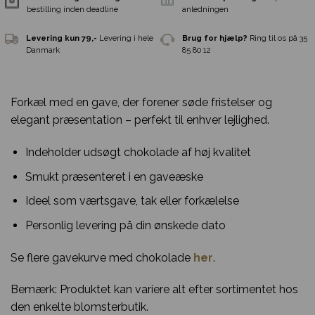
Forkæl med en gave, der forener søde fristelser og
elegant præsentation – perfekt til enhver lejlighed.
Indeholder udsøgt chokolade af høj kvalitet
Smukt præsenteret i en gaveæske
Ideel som værtsgave, tak eller forkælelse
Personlig levering på din ønskede dato
Samme-dags levering
Ved
Gratis indpakni
bestilling inden deadline
anledningen
Se flere gavekurve med chokolade
her
.
Levering kun 79,-
Levering i hele
Brug for hjælp?
R
Bemærk: Produktet kan variere alt efter sortimentet hos
Danmark
85 80 12
den enkelte blomsterbutik.