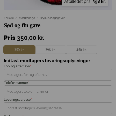
Afbilledet pris:
398 kr.
Forside
/
Mærkedage
/
Bryllupsdagsgaver
Sød og fin gave
Pris
350,00
kr.
350 kr.
398 kr.
450 kr.
Indtast modtagers leveringsoplysninger
For- og efternavn
*
Telefonnummer
*
Leveringsadresse
*