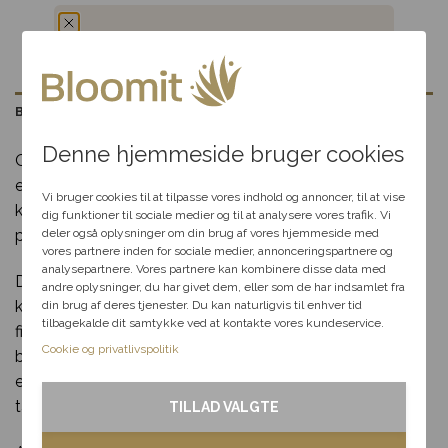
Du har fået en
Beskrivelse
hemmelig rabat
Denne hjemmeside bruger cookies
Overrask med en gave, der emmer af sødme og
Vælg en anledning, som
elegance – “Sød og fin gave” er den perfekte
passer til dig, så hjælper vi
Vi bruger cookies til at tilpasse vores indhold og annoncer, til at vise
kombination af udsøgte chokolader og en æstetisk
dig videre med at finde den
dig funktioner til sociale medier og til at analysere vores trafik. Vi
perfekte rabat til dit svar.
præsentation, der skaber glæde ved enhver lejlighed.
deler også oplysninger om din brug af vores hjemmeside med
vores partnere inden for sociale medier, annonceringspartnere og
analysepartnere. Vores partnere kan kombinere disse data med
Denne gaveæske indeholder lækkerier af højeste
andre oplysninger, du har givet dem, eller som de har indsamlet fra
Fødselsdag
kvalitet, nøje udvalgt for at forkæle smagsløgene. De
din brug af deres tjenester. Du kan naturligvis til enhver tid
tilbagekalde dit samtykke ved at kontakte vores kundeservice.
fine detaljer i indpakningen gør den til en ideel gave til
Kærlighed
Cookie og privatlivspolitik
både personlige og professionelle anledninger – hvad
enten det er som værtsgave, en kærlig gestus eller en
Tak & omtanke
tak for hjælpen.
TILLAD VALGTE
Kondolence