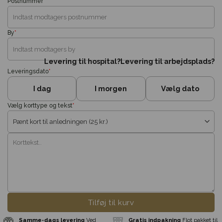
Postnummer
*
By
*
Levering til hospital?
Levering til arbejdsplads?
Leveringsdato
*
I dag
I morgen
Vælg dato
Vælg korttype og tekst
*
Tilføj til kurv