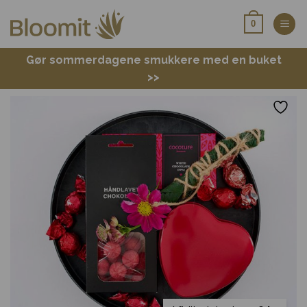
Fortsæt
0
til
indhold
Gør sommerdagene smukkere med en buket
>>