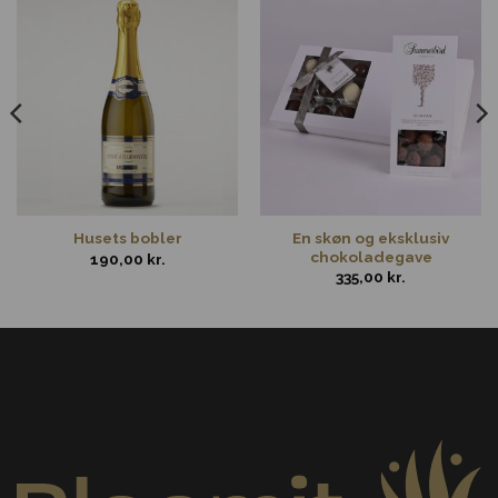
En skøn og eksklusiv
Husets bobler
chokoladegave
190,00
kr.
335,00
kr.