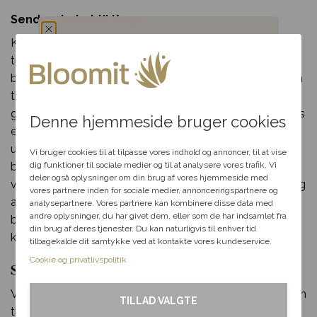
Send en buket til Køge
Kender du nogen, der bor i Køge på Sjælland, som
trænger til en opmuntring? Så send en fin buket
Du har fået en
blomster i opmuntrende farver eller en plantedekoration
hemmelig rabat
til at sprede hygge i vindueskarmen. Bloomit hjælper
gerne med at få din blomsterhilsen leveret i Køge. For os
Denne hjemmeside bruger cookies
er det vigtigt at alleblomstergaver bliver lavet af
Vælg en anledning, som
uddannet personale, der er vant til at arbejde med
passer til dig, så hjælper vi
Vi bruger cookies til at tilpasse vores indhold og annoncer, til at vise
dig videre med at finde den
dig funktioner til sociale medier og til at analysere vores trafik. Vi
blomster og har kreative evner. De blomsterdekoratører
perfekte rabat til dit svar.
deler også oplysninger om din brug af vores hjemmeside med
vi samarbejder med, binder blomster til enhver anledning
vores partnere inden for sociale medier, annonceringspartnere og
alt lige fra
jubilæum
,
fødselsdage
og
Mors dag
til
analysepartnere. Vores partnere kan kombinere disse data med
andre oplysninger, du har givet dem, eller som de har indsamlet fra
Fødselsdag
begravelser og bisættelser. Alle
blomster
er friske og
din brug af deres tjenester. Du kan naturligvis til enhver tid
kvaliteten er i top.
tilbagekalde dit samtykke ved at kontakte vores kundeservice.
Kærlighed
Cookie og privatlivspolitik
Sådan bestiller du blomster til Køge
Tak & omtanke
Vi har gjort det nemt for dig at bestille din blomsterhilsen
TILLAD VALGTE
til levering i Køge. Du vælger hvilket produkt du ønsker,