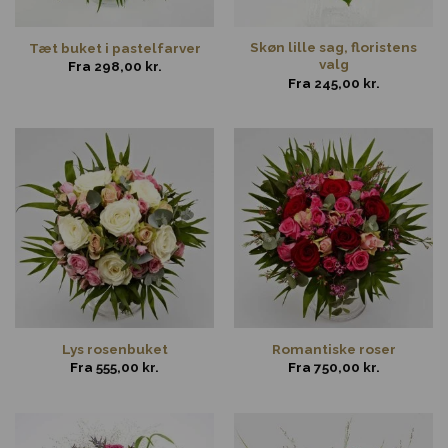
Skøn lille sag, floristens
Tæt buket i pastelfarver
valg
Fra
298,00
kr.
Fra
245,00
kr.
Lys rosenbuket
Romantiske roser
Fra
555,00
kr.
Fra
750,00
kr.