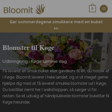
Fortsæt
0
til
indhold
Gør sommerdagene smukkere med en buket
>>
Blomster til Køge
Udbringning i Køge samme dag
Få leveret en smuk buket eller gavekurv til en, du holder af
i Køge. Bloomit leverer i hele landet, og vi vil meget gerne
hjælpe dig med at få leveret smukke blomster ud i Køge.
Du bestiller nemt her i webshoppen, så sørger vi for
resten. Se et udvalg af håndplukkede blomster buketter til
Køge herunder.