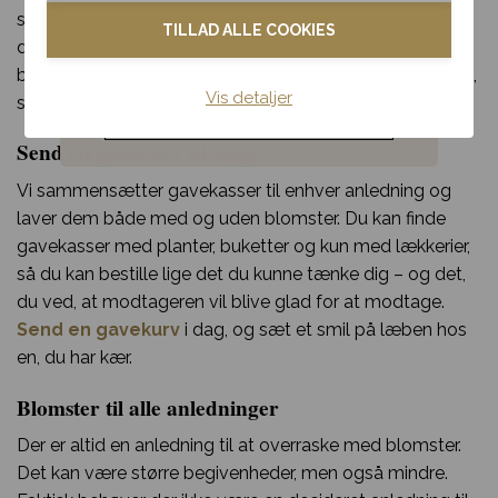
Kondolence
skriver din personlige hilsen på etkort og vælger hvilken
TILLAD ALLE COOKIES
dato i kalenden vi skal levere din hilsen. Det er nemt og
Blomster til hjemmet
bekvemt, og du får tilsendt en ordrebekræftelse på mail,
Vis detaljer
så du kan se hvad du har bestilt.
Noget andet
Send en gavekurv til Køge
Vi sammensætter gavekasser til enhver anledning og
laver dem både med og uden blomster. Du kan finde
gavekasser med planter, buketter og kun med lækkerier,
så du kan bestille lige det du kunne tænke dig – og det,
du ved, at modtageren vil blive glad for at modtage.
Send en gavekurv
i dag, og sæt et smil på læben hos
en, du har kær.
Blomster til alle anledninger
Der er altid en anledning til at overraske med blomster.
Det kan være større begivenheder, men også mindre.