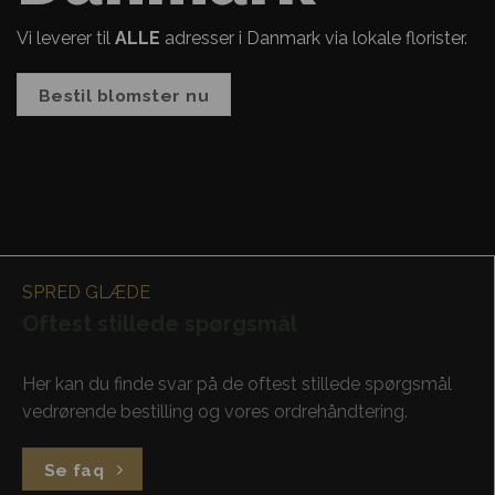
Vi leverer til
ALLE
adresser i Danmark via lokale florister.
Bestil blomster nu
SPRED GLÆDE
Oftest stillede spørgsmål
Her kan du finde svar på de oftest stillede spørgsmål
vedrørende bestilling og vores ordrehåndtering.
Se faq