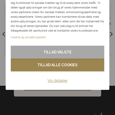
dig videre med at finde den
dig funktioner til sociale medier og til at analysere vores trafik. Vi
perfekte rabat til dit svar.
deler også oplysninger om din brug af vores hjemmeside med
Samme-dags levering
Ved
Gratis indpakni
vores partnere inden for sociale medier, annonceringspartnere og
bestilling inden deadline
anledningen
analysepartnere. Vores partnere kan kombinere disse data med
andre oplysninger, du har givet dem, eller som de har indsamlet fra
Fødselsdag
din brug af deres tjenester. Du kan naturligvis til enhver tid
Levering kun 79,-
Levering i hele
Brug for hjælp?
R
tilbagekalde dit samtykke ved at kontakte vores kundeservice.
Sælges i udvalgte
Danmark
85 80 12
Kærlighed
Cookie og privatlivspolitik
perioder
– hold øje!
Tak & omtanke
TILLAD VALGTE
Kondolence
Kærlighedsbuket,
Brudesmykke med
TILLAD ALLE COOKIES
floristens valg
orkidé og perlehyacint
detaljer
Pris
250,00
kr.
Blomster til hjemmet
Pris
4.500,00
kr.
Vis detaljer
Noget andet