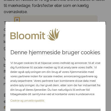
til mærkedage, forårsfester eller som en kærlig
overraskelse.
Tulipanerne udvælges nøje for deres kvalitet og friskhed
og bindes med omhu af erfarne florister, der sikrer et
Du har fået en
harmonisk og stilfuldt design. Denne buket bringer ikke
kun forårsstemning ind i hjemmet, men skaber også
hemmelig rabat
glæde og varme hos modtageren.
Denne hjemmeside bruger cookies
Vælg en anledning, som
Ved at vælge denne buket støtter du lokalt
passer til dig, så hjælper vi
Vi bruger cookies til at tilpasse vores indhold og annoncer, til at vise
blomsterhåndværk og får glæde af vores pålidelige og
dig videre med at finde den
dig funktioner til sociale medier og til at analysere vores trafik. Vi
fleksible leveringsservice. Buketten kan leveres samme
perfekte rabat til dit svar.
deler også oplysninger om din brug af vores hjemmeside med
vores partnere inden for sociale medier, annonceringspartnere og
dag, så du kan dele glæden præcis, når det betyder
analysepartnere. Vores partnere kan kombinere disse data med
mest.
andre oplysninger, du har givet dem, eller som de har indsamlet fra
Fødselsdag
din brug af deres tjenester. Du kan naturligvis til enhver tid
tilbagekalde dit samtykke ved at kontakte vores kundeservice.
Bestil din “Frisk buket lyslilla tulipaner” i dag, og lad dens
Kærlighed
Cookie og privatlivspolitik
elegance og skønhed sprede lys og forårsglæde.
Se
flere tulipaner her
.
Tak & omtanke