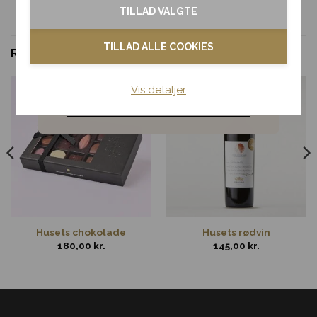
TILLAD VALGTE
Kondolence
TILLAD ALLE COOKIES
RELATEREDE VARER
Blomster til hjemmet
Vis detaljer
Noget andet
Husets chokolade
Husets rødvin
180,00
kr.
145,00
kr.