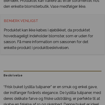
Bemærk: Produktet kan variere alt efter sortimentet hos
den enkelte blomsterbutik. Vase medfølger ikke.
BEMÆRK VENLIGST
Produktet kan ikke købes i øjeblikket, da produktet
hovedsageligt indeholder blomster, som er uden for
sæson. Få mere information om sæsonen for det
enkelte produkt i produktbeskrivelsen.
Beskrivelse
“Frisk buket lyslilla tulipaner” er en smuk og enkel gave,
der indfanger forårets elegance. De lyslilla tulipaner, med
deres delikate farve og friske udstråling, er perfekte til at
skabe en følelse af ro og skønhed. Denne buket er ideel