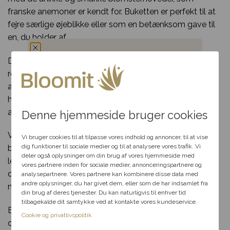
franske anemoner er kendt for. Buketten er perfekt til at
fejre særlige øjeblikke eller som en betænksom gave til
en, du holder af.
De sarte nuancer og det harmoniske design skaber en
Du har fået en
rolig og stilfuld stemning, der passer til romantiske
anledninger, mærkedage eller som en smuk tilføjelse til
hemmelig rabat
hjemmet. Buketten bindes af erfarne florister, som sikrer,
at hver buket er unik og udstråler kvalitet og omhu.
Denne hjemmeside bruger cookies
Vælg en anledning, som
Ved at vælge denne buket støtter du lokalt
passer til dig, så hjælper vi
Vi bruger cookies til at tilpasse vores indhold og annoncer, til at vise
dig videre med at finde den
dig funktioner til sociale medier og til at analysere vores trafik. Vi
blomsterhåndværk og får glæde af vores fleksible
perfekte rabat til dit svar.
deler også oplysninger om din brug af vores hjemmeside med
leveringsservice. Buketten kan leveres samme dag, så
vores partnere inden for sociale medier, annonceringspartnere og
du kan sende en elegant hilsen lige, når det betyder
analysepartnere. Vores partnere kan kombinere disse data med
andre oplysninger, du har givet dem, eller som de har indsamlet fra
Fødselsdag
mest.
din brug af deres tjenester. Du kan naturligvis til enhver tid
tilbagekalde dit samtykke ved at kontakte vores kundeservice.
Bestil din “Buket franske anemoner i lyse nuancer” i dag,
Kærlighed
Cookie og privatlivspolitik
og lad dens skønhed og ynde sprede glæde og varme.