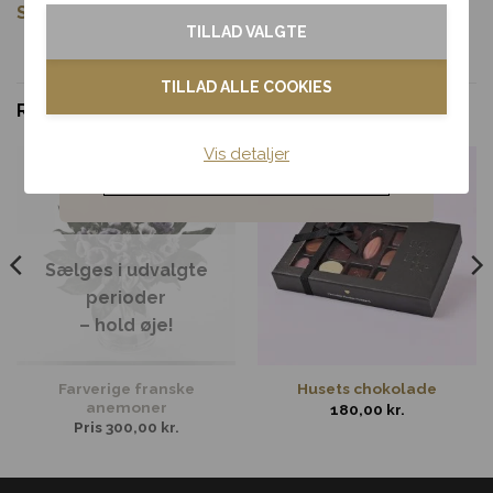
Tak & omtanke
Se flere buketter her
.
TILLAD VALGTE
Kondolence
TILLAD ALLE COOKIES
RELATEREDE VARER
Blomster til hjemmet
Vis detaljer
Noget andet
Sælges i udvalgte
perioder
– hold øje!
Farverige franske
Husets chokolade
anemoner
180,00
kr.
Pris
300,00
kr.