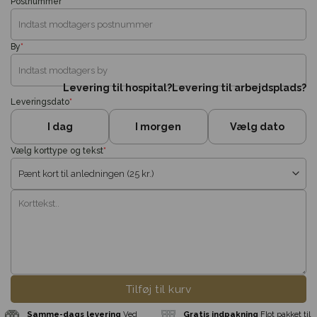
Postnummer
*
By
*
Levering til hospital?
Levering til arbejdsplads?
Leveringsdato
*
I dag
I morgen
Vælg dato
Vælg korttype og tekst
*
Tilføj til kurv