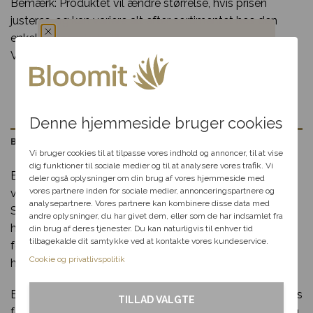
Bemærk: Produktet vil ændre størrelse, hvis prisen
justeres, og kan variere alt efter sortimentet hos den
enkelte blomsterbutik.
Vase medfølger ikke.
Du har fået en
hemmelig rabat
Denne hjemmeside bruger cookies
Vælg en anledning, som
Beskrivelse
passer til dig, så hjælper vi
Vi bruger cookies til at tilpasse vores indhold og annoncer, til at vise
dig videre med at finde den
dig funktioner til sociale medier og til at analysere vores trafik. Vi
Et vidunderligt blomsterflor er det oplagte valg, når du
perfekte rabat til dit svar.
deler også oplysninger om din brug af vores hjemmeside med
vores partnere inden for sociale medier, annonceringspartnere og
vil bringe farve og glæde ind i en andens dag.
analysepartnere. Vores partnere kan kombinere disse data med
Sammensat af sæsonens fineste blomster i et
andre oplysninger, du har givet dem, eller som de har indsamlet fra
Fødselsdag
harmonisk og farverigt udtryk, er denne buket ideel til
din brug af deres tjenester. Du kan naturligvis til enhver tid
tilbagekalde dit samtykke ved at kontakte vores kundeservice.
fødselsdage, mærkedage eller som en spontan kærlig
Kærlighed
Cookie og privatlivspolitik
hilsen.
Tak & omtanke
Buketten er håndbundet af erfarne florister, der med sans
TILLAD VALGTE
for detaljer skaber en unik og smuk sammensætning. Du