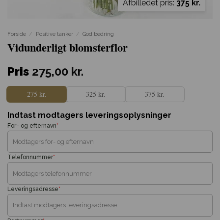
Afbilledet pris:
375 kr.
Forside
/
Positive tanker
/
God bedring
Vidunderligt blomsterflor
Pris
275,00
kr.
275 kr.
325 kr.
375 kr.
Indtast modtagers leveringsoplysninger
For- og efternavn
*
Telefonnummer
*
Leveringsadresse
*