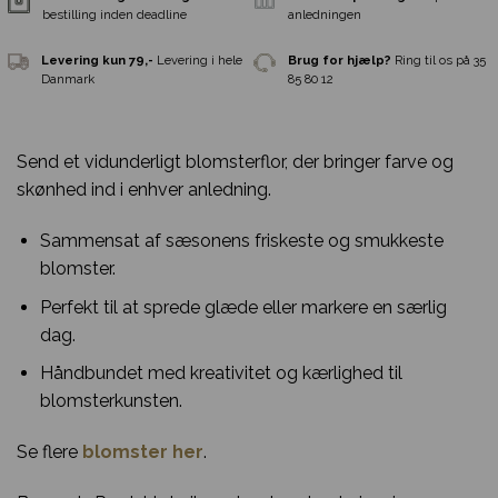
Send et vidunderligt blomsterflor, der bringer farve og
skønhed ind i enhver anledning.
Sammensat af sæsonens friskeste og smukkeste
blomster.
Perfekt til at sprede glæde eller markere en særlig
dag.
Samme-dags levering
Ved
Gratis indpakni
Håndbundet med kreativitet og kærlighed til
bestilling inden deadline
anledningen
blomsterkunsten.
Levering kun 79,-
Levering i hele
Brug for hjælp?
R
Se flere
blomster her
.
Danmark
85 80 12