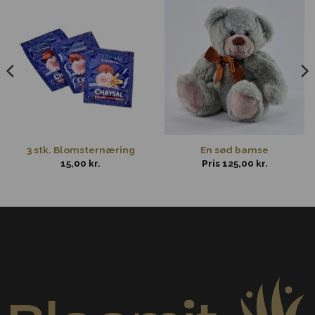
3 stk. Blomsternæring
En sød bamse
15,00
kr.
Pris
125,00
kr.