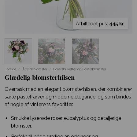
Afbilledet pris:
445 kr.
Forside
/
Årstidsblomster
/
Forårsbuketter og Forårsblomster
Glædelig blomsterhilsen
Overrask med en elegant blomsterhilsen, der kombinerer
sarte pastelfarver og moderne elegance, og som bindes
af nogle af vinterens favoritter.
Smukke lyserøde roser, eucalyptus og detaljerige
blomster.
Perfekt til både særlige anledninger og