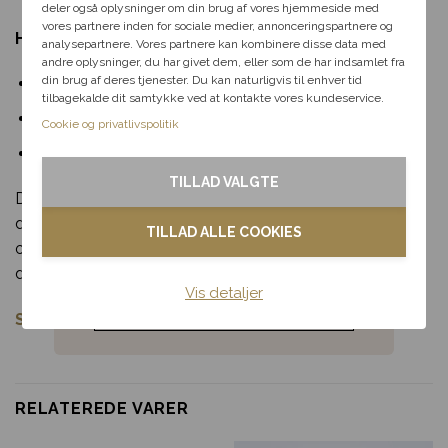
perfekte rabat til dit svar.
deler også oplysninger om din brug af vores hjemmeside med
vores partnere inden for sociale medier, annonceringspartnere og
Hvorfor vælge denne buket?
analysepartnere. Vores partnere kan kombinere disse data med
andre oplysninger, du har givet dem, eller som de har indsamlet fra
Fødselsdag
din brug af deres tjenester. Du kan naturligvis til enhver tid
Håndbundet med omhu af lokale blomsterbindere.
tilbagekalde dit samtykke ved at kontakte vores kundeservice.
Kærlighed
Perfekt til både festlige og hverdags øjeblikke.
Cookie og privatlivspolitik
Levering samme dag ved bestilling inden deadline.
Tak & omtanke
TILLAD VALGTE
Denne buket er ikke blot en gave, men en smuk gestus,
Kondolence
der kan lyse dagen op for en, du holder af. Bestil i dag,
TILLAD ALLE COOKIES
og glæd en ven, kollega eller et familiemedlem med
Blomster til hjemmet
denne tidløse blomsterhilsen.
Vis detaljer
Noget andet
Se flere vinterbuketter her
.
RELATEREDE VARER