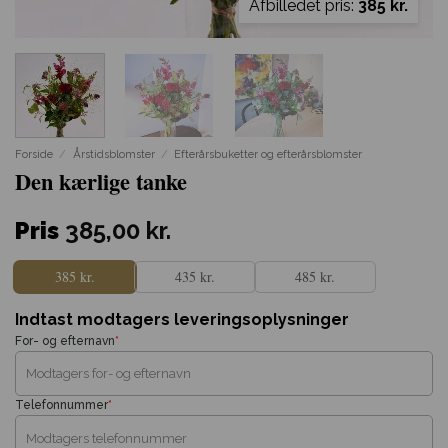
Afbilledet pris:
385 kr.
Forside
/
Årstidsblomster
/
Efterårsbuketter og efterårsblomster
Den kærlige tanke
Pris
385,00
kr.
385 kr.
435 kr.
485 kr.
Indtast modtagers leveringsoplysninger
For- og efternavn
*
Telefonnummer
*