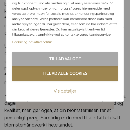
dig videre med at finde den
dig funktioner til sociale medier og til at analysere vores trafik. Vi
blomsterhilsen, skabt til at bringe glæde, trøst eller
perfekte rabat til dit svar.
deler også oplysninger om din brug af vores hjemmeside med
kærlighed – uanset anledningen. Med floristernes sans
vores partnere inden for sociale medier, annonceringspartnere og
for farver, form og følelser bindes buketten i hånden
analysepartnere. Vores partnere kan kombinere disse data med
andre oplysninger, du har givet dem, eller som de har indsamlet fra
Fødselsdag
med sæsonens fineste blomster og et personligt udtryk,
din brug af deres tjenester. Du kan naturligvis til enhver tid
der gør den helt særlig.
tilbagekalde dit samtykke ved at kontakte vores kundeservice.
Kærlighed
Cookie og privatlivspolitik
Uanset om du vil fejre en fødselsdag, sende en hilsen til
Tak & omtanke
en du savner, eller blot vise, at du tænker på nogen – så
TILLAD VALGTE
er
Den kærlige tanke
et oplagt valg. Buketten udstråler
Kondolence
nærvær og omtanke, og dens smukke
TILLAD ALLE COOKIES
farvekombinationer passer perfekt ind i både festlige og
Blomster til hjemmet
mere stille stunder.
Vis detaljer
Noget andet
Hver buket er unik, da den skabes af en lokal florist ud fra
dagens bedste udvalg. Dette sikrer ikke blot friskhed og
kvalitet, men gør også, at din blomsterhilsen får et
personligt præg. Samtidig er du med til at støtte lokalt
blomsterhåndværk i hele landet.