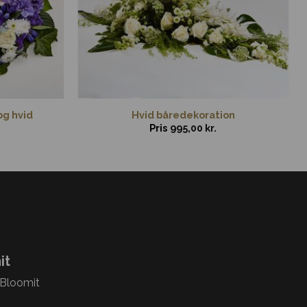
og hvid
Hvid båredekoration
Pris
995,00
kr.
it
 Bloomit