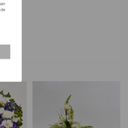
kan
 de
.