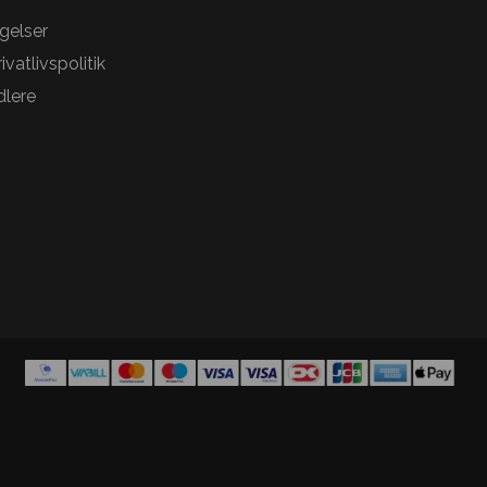
gelser
vatlivspolitik
lere