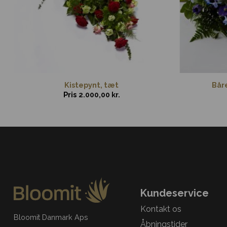
Kistepynt, tæt
Båre
Pris
2.000,00
kr.
Kundeservice
Kontakt os
Bloomit Danmark Aps
Åbningstider