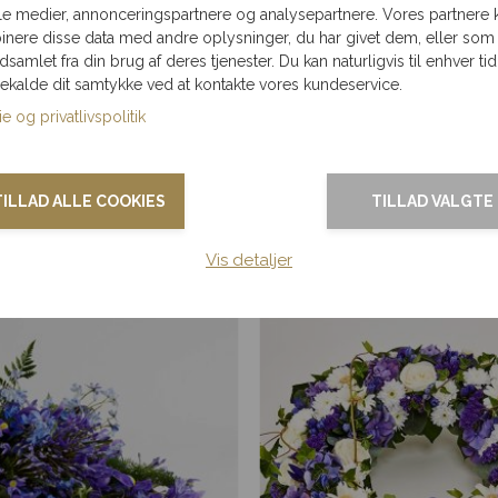
le medier, annonceringspartnere og analysepartnere. Vores partnere 
00 kr.
nere disse data med andre oplysninger, du har givet dem, eller som
ndsamlet fra din brug af deres tjenester. Du kan naturligvis til enhver tid
gekalde dit samtykke ved at kontakte vores kundeservice.
e og privatlivspolitik
e dag. For begravelsesprodukter kan leveringstiden dog variere
TILLAD ALLE COOKIES
TILLAD VALGTE
Vis detaljer