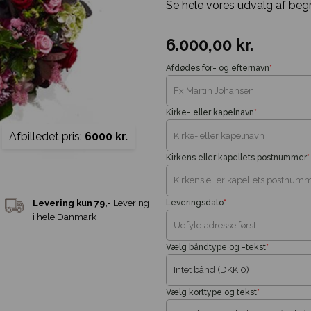
Se hele vores udvalg af beg
6.000,00
kr.
Afdødes for- og efternavn
*
Kirke- eller kapelnavn
*
Afbilledet pris:
6000 kr.
Kirkens eller kapellets postnummer
*
Leveringsdato
*
Vælg båndtype og -tekst
*
Vælg korttype og tekst
*