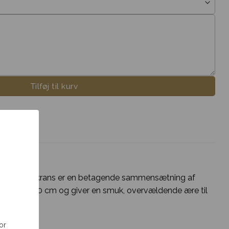
Tilføj til kurv
gance. Denne krans er en betagende sammensætning af
relse på Ø 50 cm og giver en smuk, overvældende ære til
or