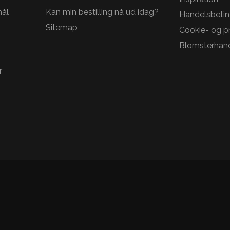
mål
Kan min bestilling nå ud idag?
Handelsbetin
Sitemap
Cookie- og pri
Blomsterhand
r