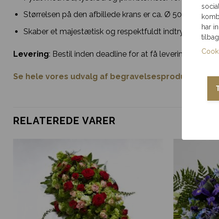
socia
Størrelsen på den afbillede krans er ca. Ø 50 cm. til 6.0
kombi
har i
Skaber et majestætisk og respektfuldt indtryk.
tilba
Cooki
Levering
: Bestil inden deadline for at få levering samm
Se hele vores udvalg af begravelsesprodukter her
.
RELATEREDE VARER