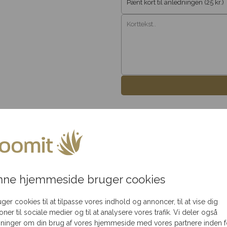
akning
Flot
Levering kun 79,-
Levering
ledningen
i hele Danmark
r er en luksuriøs sammensætning, der virkelig udstråler ele
ne hjemmeside bruger cookies
tætisk udtryk til afskeden. Den afbildede krans har en stør
uger cookies til at tilpasse vores indhold og annoncer, til at vise dig
ioner til sociale medier og til at analysere vores trafik. Vi deler også
ninger om din brug af vores hjemmeside med vores partnere inden f
igt udtryk.