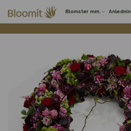
Fortsæt
til
Blomster mm.
Anledni
indhold