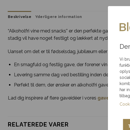
Samme-dags levering
Gratis indp
Ved bestilling inden
pakket til an
Beskrivelse
Yderligere information
deadline
“Alkoholfri vine med snacks” er den perfekte gave, der ko
stadig vil have noget festligt og lækkert at nyde.
Brug for hjælp?
Ring til os
Den
på 35 85 80 12
Uanset om det er til fødselsdag, jubilæum eller som en 
Vi br
En smagfuld og festlig gave, der forener vin og snacks
funkt
oplys
Levering samme dag ved bestilling inden deadline – 
socia
kombi
Perfekt til dem, der ønsker en alkoholfri gaveoplevels
har i
tilba
Lad dig inspirere af flere gaveidéer i vores
gavekurve
og 
Cooki
RELATEREDE VARER