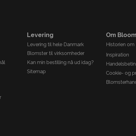
Levering
Om Bloom
Levering til hele Danmark
Historien om
Blomster til virksomheder
Inspiration
mål
Kan min bestilling nå ud idag?
Handelsbetin
Sitemap
Cookie- og pri
Blomsterhand
r