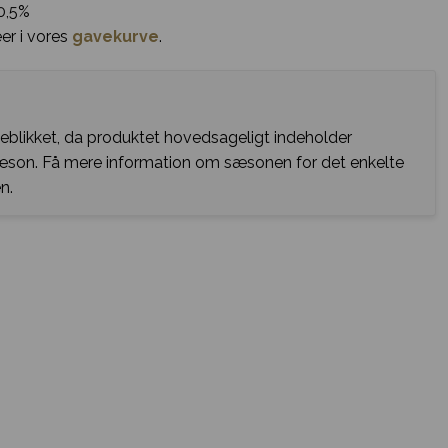
<0,5%
er i vores
gavekurve
.
jeblikket, da produktet hovedsageligt indeholder
sæson. Få mere information om sæsonen for det enkelte
n.