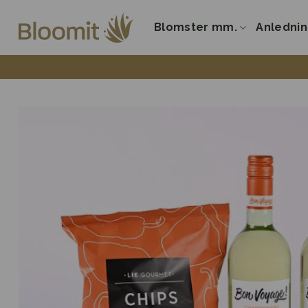
Fortsæt
til
Blomster mm.
Anledni
indhold