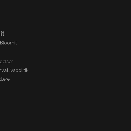
it
 Bloomit
gelser
vatlivspolitik
lere