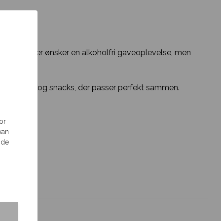
 til alle, der ønsker en alkoholfri gaveoplevelse, men
d både vin og snacks, der passer perfekt sammen.
or
kan
 de