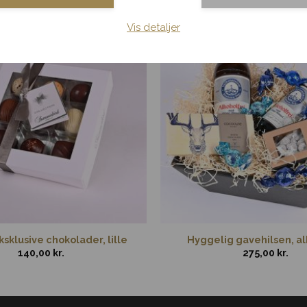
Vis detaljer
sklusive chokolader, lille
Hyggelig gavehilsen, al
140,00
kr.
275,00
kr.