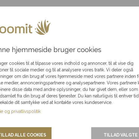
akning
Flot
Levering kun 79,-
Levering
ledningen
i hele Danmark
mbinerer alkoholfri vine med lækre snacks. Denne gave er ideel
ne hjemmeside bruger cookies
opmuntrende gestus, giver denne gave en dejlig oplevelse me
uger cookies til at tilpasse vores indhold og annoncer, til at vise dig
 uden alkohol.
ioner til sociale medier og til at analysere vores trafik. Vi deler også
ninger om din brug af vores hjemmeside med vores partnere inden f
nemt og bekvemt.
le medier, annonceringspartnere og analysepartnere. Vores partnere 
nere disse data med andre oplysninger, du har givet dem, eller som
e med et lækkert udvalg af snacks.
ndsamlet fra din brug af deres tjenester. Du kan naturligvis til enhver tid
gekalde dit samtykke ved at kontakte vores kundeservice.
find den gave, der passer til anledningen.
e og privatlivspolitik
TILLAD ALLE COOKIES
TILLAD VALGTE