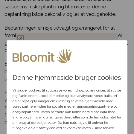
sæsonens friske planter og blomster, er denne
beplantning både dekorativ og let at vedligeholde.
Beplantningen er nøje udvalgt og arrangeret for at
fremhæve forårets farver og teksturer. Den er en ideel
gave til venner, familie eller som en personlig forkælelse,
der bringer liv og lys ind i ethvert rum.
Du har fået en
Bemærk, at beplantningens præcise udformning og
hemmelig rabat
indhold kan variere afhængigt af floristens aktuelle
Denne hjemmeside bruger cookies
udvalg.
Vælg en anledning, som
passer til dig, så hjælper vi
Vi bruger cookies til at tilpasse vores indhold og annoncer, til at vise
Hos Bloomit er vi dedikerede til at skabe glæde med
dig videre med at finde den
dig funktioner til sociale medier og til at analysere vores trafik. Vi
vores smukke blomster og planter. Med levering direkte
perfekte rabat til dit svar.
deler også oplysninger om din brug af vores hjemmeside med
vores partnere inden for sociale medier, annonceringspartnere og
til døren kan du sende en lille og hyggelig
analysepartnere. Vores partnere kan kombinere disse data med
forårsbeplantning som en kærlig overraskelse eller en
andre oplysninger, du har givet dem, eller som de har indsamlet fra
Fødselsdag
betænksom gave.
din brug af deres tjenester. Du kan naturligvis til enhver tid
tilbagekalde dit samtykke ved at kontakte vores kundeservice.
Kærlighed