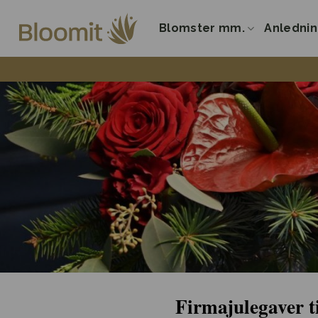
Fortsæt
til
Blomster mm.
Anledni
indhold
Firmajulegaver t