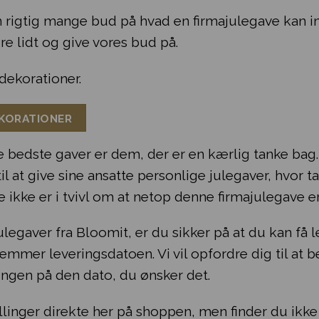
 rigtig mange bud på hvad en firmajulegave kan ind
e lidt og give vores bud på.
edekorationer.
EKORATIONER
e bedste gaver er dem, der er en kærlig tanke bag. 
l at give sine ansatte personlige julegaver, hvor t
e ikke er i tvivl om at netop denne firmajulegave
ulegaver fra Bloomit, er du sikker på at du kan få l
emmer leveringsdatoen. Vi vil opfordre dig til at be
ringen på den dato, du ønsker det.
llinger direkte her på shoppen, men finder du ikk