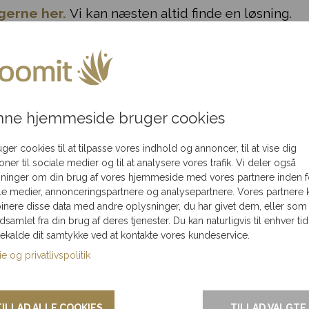
gerne her.
Vi kan næsten altid finde en løsning.
de fakturaer på EAN nr. eller firmamail. Det vælger
af firmajulegaver her
ne hjemmeside bruger cookies
uger cookies til at tilpasse vores indhold og annoncer, til at vise dig
ioner til sociale medier og til at analysere vores trafik. Vi deler også
ninger om din brug af vores hjemmeside med vores partnere inden f
Betalings
le medier, annonceringspartnere og analysepartnere. Vores partnere 
nere disse data med andre oplysninger, du har givet dem, eller som
, ved bestilling inden
Betal nemt me
ndsamlet fra din brug af deres tjenester. Du kan naturligvis til enhver tid
gekalde dit samtykke ved at kontakte vores kundeservice.
e og privatlivspolitik
TILLAD ALLE COOKIES
TILLAD VALGTE