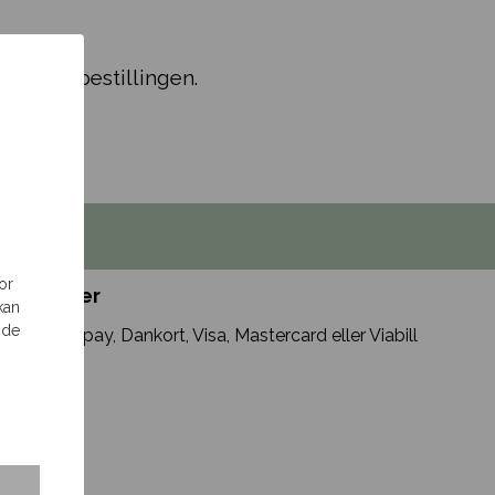
 du ved bestillingen.
or
muligheder
kan
 de
d Mobilepay, Dankort, Visa, Mastercard eller Viabill