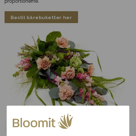
proportionerne.
Bestil bårebuketter her