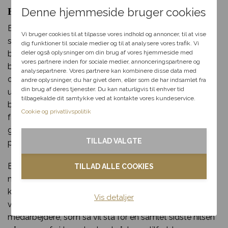
Båredekorationer
Denne hjemmeside bruger cookies
En båredekoration er opbygget af blomster, der er
Vi bruger cookies til at tilpasse vores indhold og annoncer, til at vise
stukket i en stikmasse, også kaldet Oasis. Dette gør, at
dig funktioner til sociale medier og til at analysere vores trafik. Vi
deler også oplysninger om din brug af vores hjemmeside med
blomsterne præsenterer sig på en anden måde end i en
vores partnere inden for sociale medier, annonceringspartnere og
bårebuket. Blomsterne kommer endnu bedre til sin ret,
analysepartnere. Vores partnere kan kombinere disse data med
og selve båredekoration bliver mere fyldig, og ser større
andre oplysninger, du har givet dem, eller som de har indsamlet fra
din brug af deres tjenester. Du kan naturligvis til enhver tid
ud end en bårebuket. En anden fordel ved
tilbagekalde dit samtykke ved at kontakte vores kundeservice.
båredekorationen er, at stikmassen kan vandes. Hvilket
Cookie og privatlivspolitik
får blomsterne til at holde længe og stå fin og pryde på
gravstedet eller mindepladsen. Båredekorationer
TILLAD VALGTE
placeres altid tættere på kisten end en bårebuket.
Båredekorationer vælger man typisk at bestille til et
TILLAD ALLE COOKIES
nærtstående familiemedlem eller en person, man har
kendt godt. Båredekorationer kan fx også bestilles af
Vis detaljer
virksomheder, der har stået for en indsamling blandt
medarbejdere, som så vil stå for en samlet sidste hilsen