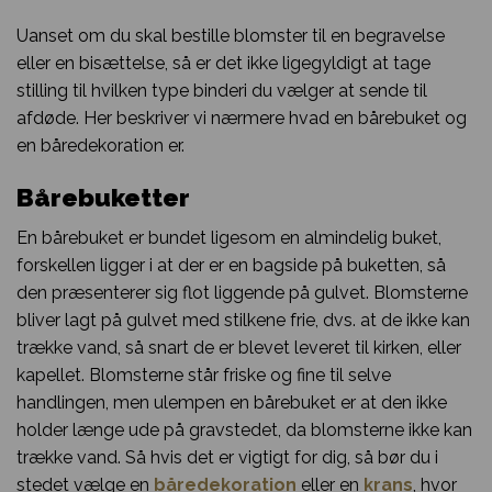
Uanset om du skal bestille blomster til en begravelse
eller en bisættelse, så er det ikke ligegyldigt at tage
stilling til hvilken type binderi du vælger at sende til
afdøde. Her beskriver vi nærmere hvad en bårebuket og
en båredekoration er.
Bårebuketter
En bårebuket er bundet ligesom en almindelig buket,
forskellen ligger i at der er en bagside på buketten, så
den præsenterer sig flot liggende på gulvet. Blomsterne
bliver lagt på gulvet med stilkene frie, dvs. at de ikke kan
trække vand, så snart de er blevet leveret til kirken, eller
kapellet. Blomsterne står friske og fine til selve
handlingen, men ulempen en bårebuket er at den ikke
holder længe ude på gravstedet, da blomsterne ikke kan
trække vand. Så hvis det er vigtigt for dig, så bør du i
stedet vælge en
båredekoration
eller en
krans
, hvor